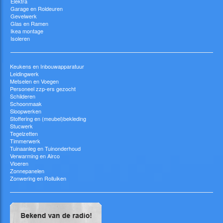
Elektra
Garage en Roldeuren
Gevelwerk
Glas en Ramen
Ikea montage
Isoleren
Keukens en Inbouwapparatuur
Leidingwerk
Metselen en Voegen
Personeel zzp-ers gezocht
Schilderen
Schoonmaak
Sloopwerken
Stoffering en (meubel)bekleding
Stucwerk
Tegelzetten
Timmerwerk
Tuinaanleg en Tuinonderhoud
Verwarming en Airco
Vloeren
Zonnepanelen
Zonwering en Rolluiken