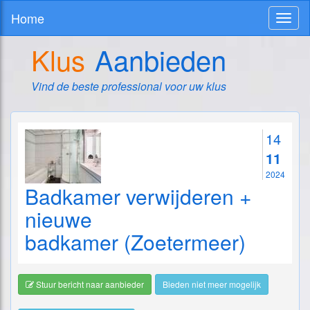
Home
Toggl
naviga
Klus
Aanbieden
Vind de beste professional voor uw klus
14
11
2024
Badkamer verwijderen +
nieuwe
badkamer (Zoetermeer)
Stuur bericht naar aanbieder
Bieden niet meer mogelijk