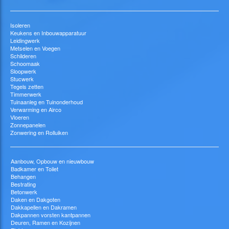
Isoleren
Keukens en Inbouwapparatuur
Leidingwerk
Metselen en Voegen
Schilderen
Schoomaak
Sloopwerk
Stucwerk
Tegels zetten
Timmerwerk
Tuinaanleg en Tuinonderhoud
Verwarming en Airco
Vloeren
Zonnepanelen
Zonwering en Rolluiken
Aanbouw, Opbouw en nieuwbouw
Badkamer en Toilet
Behangen
Bestrating
Betonwerk
Daken en Dakgoten
Dakkapellen en Dakramen
Dakpannen vorsten kantpannen
Deuren, Ramen en Kozijnen