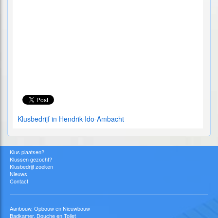
Klusbedrijf in Hendrik-Ido-Ambacht
Klus plaatsen?
Klussen gezocht?
Klusbedrijf zoeken
Nieuws
Contact
Aanbouw, Opbouw en Nieuwbouw
Badkamer, Douche en Toilet