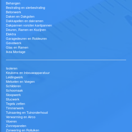
Behangen
Bestrating en sierbestrating
Betonwerk
Daken en Dakgoten
Dakkapellen en dakramen
Dakpannen vorsten kantpannen
Deuren, Ramen en Kozijnen
Elektra
Garagedeuren en Roldeuren
Gevelwerk
Glas en Ramen
Ikea Montage
Isoleren
Keukens en Inbouwapparatuur
Leidingwerk
Metselen en Voegen
Schilderen
Schoomaak
Sloopwerk
Stucwerk
Tegels zetten
Timmerwerk
Tuinaanleg en Tuinonderhoud
Verwarming en Airco
Vloeren
Zonnepanelen
Zonwering en Rolluiken