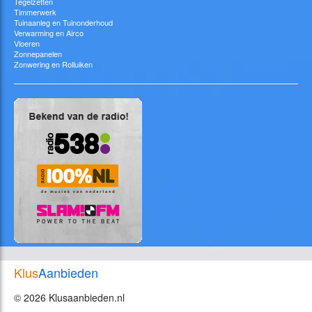
Tegelzetten
Timmerwerk
Tuinaanleg en Tuinonderhoud
Verwarming en Airco
Vloeren
Zonnepanelen
Zonwering en Rolluiken
Klus
Aanbieden
© 2026 Klusaanbieden.nl