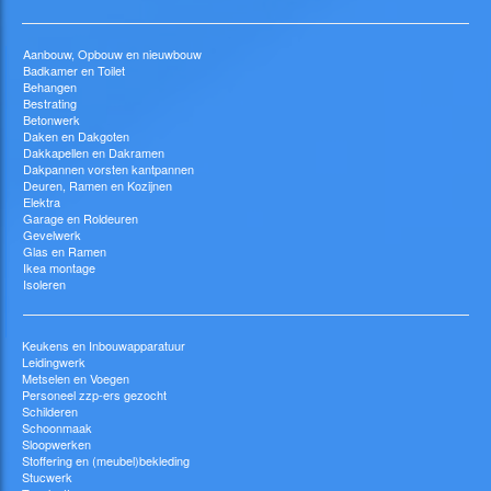
Aanbouw, Opbouw en nieuwbouw
Badkamer en Toilet
Behangen
Bestrating
Betonwerk
Daken en Dakgoten
Dakkapellen en Dakramen
Dakpannen vorsten kantpannen
Deuren, Ramen en Kozijnen
Elektra
Garage en Roldeuren
Gevelwerk
Glas en Ramen
Ikea montage
Isoleren
Keukens en Inbouwapparatuur
Leidingwerk
Metselen en Voegen
Personeel zzp-ers gezocht
Schilderen
Schoonmaak
Sloopwerken
Stoffering en (meubel)bekleding
Stucwerk