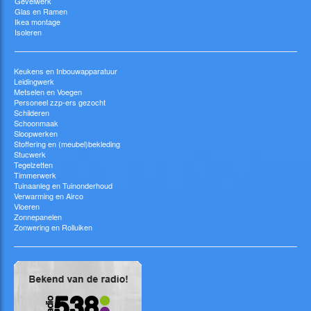
Gevelwerk
Glas en Ramen
Ikea montage
Isoleren
Keukens en Inbouwapparatuur
Leidingwerk
Metselen en Voegen
Personeel zzp-ers gezocht
Schilderen
Schoonmaak
Sloopwerken
Stoffering en (meubel)bekleding
Stucwerk
Tegelzetten
Timmerwerk
Tuinaanleg en Tuinonderhoud
Verwarming en Airco
Vloeren
Zonnepanelen
Zonwering en Rolluiken