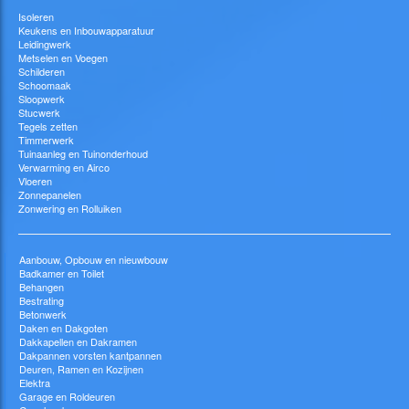
Isoleren
Keukens en Inbouwapparatuur
Leidingwerk
Metselen en Voegen
Schilderen
Schoomaak
Sloopwerk
Stucwerk
Tegels zetten
Timmerwerk
Tuinaanleg en Tuinonderhoud
Verwarming en Airco
Vloeren
Zonnepanelen
Zonwering en Rolluiken
Aanbouw, Opbouw en nieuwbouw
Badkamer en Toilet
Behangen
Bestrating
Betonwerk
Daken en Dakgoten
Dakkapellen en Dakramen
Dakpannen vorsten kantpannen
Deuren, Ramen en Kozijnen
Elektra
Garage en Roldeuren