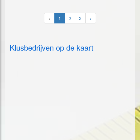
<
1
2
3
>
Klusbedrijven op de kaart