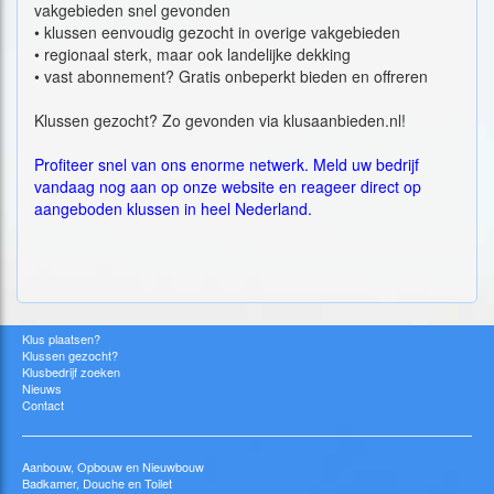
vakgebieden snel gevonden
•
klussen eenvoudig gezocht in overige vakgebieden
•
regionaal sterk, maar ook landelijke dekking
•
vast abonnement? Gratis onbeperkt bieden en offreren
Klussen gezocht? Zo gevonden via klusaanbieden.nl!
Profiteer snel van ons enorme netwerk.
Meld uw bedrijf
vandaag nog aan
op onze website en reageer direct op
aangeboden klussen in heel Nederland.
Klus plaatsen?
Klussen gezocht?
Klusbedrijf zoeken
Nieuws
Contact
Aanbouw, Opbouw en Nieuwbouw
Badkamer, Douche en Toilet