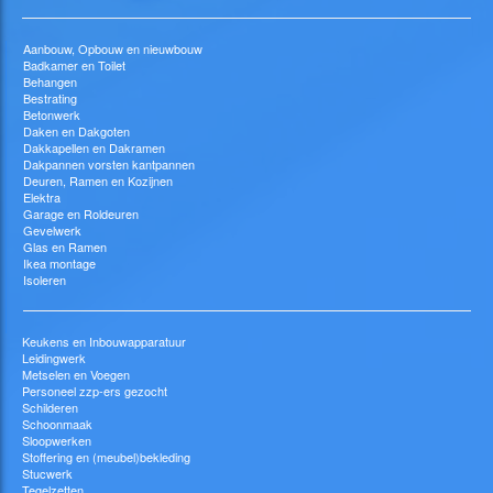
Aanbouw, Opbouw en nieuwbouw
Badkamer en Toilet
Behangen
Bestrating
Betonwerk
Daken en Dakgoten
Dakkapellen en Dakramen
Dakpannen vorsten kantpannen
Deuren, Ramen en Kozijnen
Elektra
Garage en Roldeuren
Gevelwerk
Glas en Ramen
Ikea montage
Isoleren
Keukens en Inbouwapparatuur
Leidingwerk
Metselen en Voegen
Personeel zzp-ers gezocht
Schilderen
Schoonmaak
Sloopwerken
Stoffering en (meubel)bekleding
Stucwerk
Tegelzetten