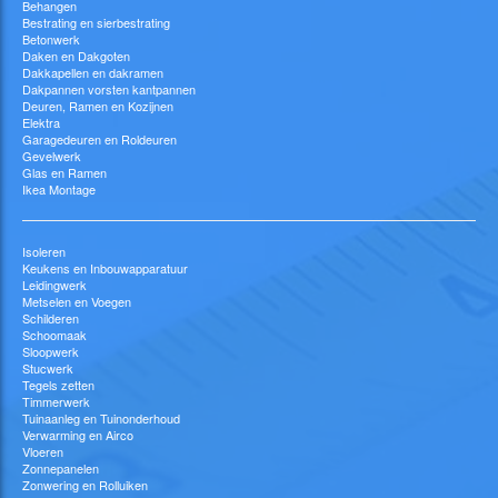
Behangen
Bestrating en sierbestrating
Betonwerk
Daken en Dakgoten
Dakkapellen en dakramen
Dakpannen vorsten kantpannen
Deuren, Ramen en Kozijnen
Elektra
Garagedeuren en Roldeuren
Gevelwerk
Glas en Ramen
Ikea Montage
Isoleren
Keukens en Inbouwapparatuur
Leidingwerk
Metselen en Voegen
Schilderen
Schoomaak
Sloopwerk
Stucwerk
Tegels zetten
Timmerwerk
Tuinaanleg en Tuinonderhoud
Verwarming en Airco
Vloeren
Zonnepanelen
Zonwering en Rolluiken