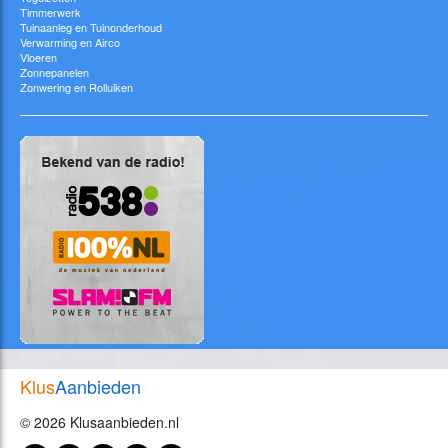
Timmerwerk
Tuinaanleg en Tuinonderhoud
Verwarming en Airco
Vloeren
Zonnepanelen
Zonwering en Rolluiken
Klus
Aanbieden
© 2026 Klusaanbieden.nl