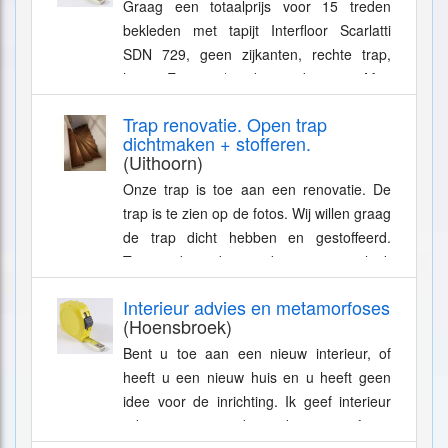
Graag een totaalprijs voor 15 treden
bekleden met tapijt Interfloor Scarlatti
SDN 729, geen zijkanten, rechte trap,
hout. Evt met/zonder ondertapijt. Mvg
Rosier
Trap renovatie. Open trap
dichtmaken + stofferen.
(Uithoorn)
Onze trap is toe aan een renovatie. De
trap is te zien op de fotos. Wij willen graag
de trap dicht hebben en gestoffeerd.
Tussen de treden en de muur een plank
etc. Ben jij diegene of ken je...
Interieur advies en metamorfoses
(Hoensbroek)
Bent u toe aan een nieuw interieur, of
heeft u een nieuw huis en u heeft geen
idee voor de inrichting. Ik geef interieur
advies op maat, doe ook metamorfoses