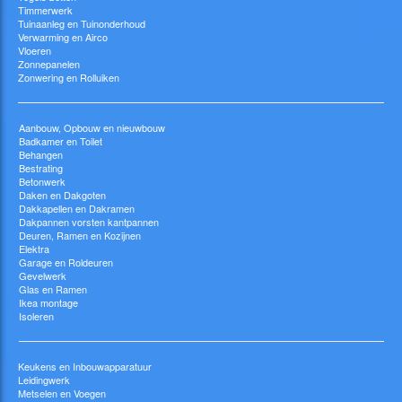
Timmerwerk
Tuinaanleg en Tuinonderhoud
Verwarming en Airco
Vloeren
Zonnepanelen
Zonwering en Rolluiken
Aanbouw, Opbouw en nieuwbouw
Badkamer en Toilet
Behangen
Bestrating
Betonwerk
Daken en Dakgoten
Dakkapellen en Dakramen
Dakpannen vorsten kantpannen
Deuren, Ramen en Kozijnen
Elektra
Garage en Roldeuren
Gevelwerk
Glas en Ramen
Ikea montage
Isoleren
Keukens en Inbouwapparatuur
Leidingwerk
Metselen en Voegen