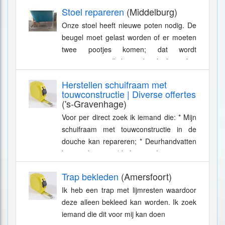
tot complete woninginrichting.
Stoel repareren
(Middelburg)
Onze stoel heeft nieuwe poten nodig. De
beugel moet gelast worden of er moeten
twee pootjes komen; dat wordt
improviseren . Ik hoop dat de foto's het
Ã©Ã©n en ander duidelijk maken.
Herstellen schuifraam met
touwconstructie | Diverse offertes
('s-Gravenhage)
Voor per direct zoek ik iemand die: * Mijn
schuifraam met touwconstructie in de
douche kan repareren; * Deurhandvatten
kan aanbrengen (de lange schroeven van
de nieuwe deurhandvatten krijg...
Trap bekleden
(Amersfoort)
Ik heb een trap met lijmresten waardoor
deze alleen bekleed kan worden. Ik zoek
iemand die dit voor mij kan doen