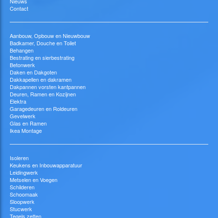
Nieuws
Contact
Aanbouw, Opbouw en Nieuwbouw
Badkamer, Douche en Toilet
Behangen
Bestrating en sierbestrating
Betonwerk
Daken en Dakgoten
Dakkapellen en dakramen
Dakpannen vorsten kantpannen
Deuren, Ramen en Kozijnen
Elektra
Garagedeuren en Roldeuren
Gevelwerk
Glas en Ramen
Ikea Montage
Isoleren
Keukens en Inbouwapparatuur
Leidingwerk
Metselen en Voegen
Schilderen
Schoomaak
Sloopwerk
Stucwerk
Tegels zetten