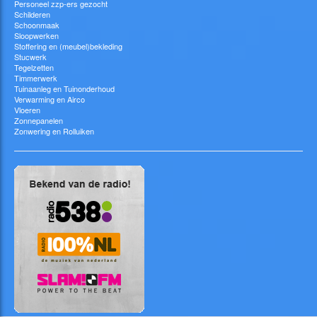
Personeel zzp-ers gezocht
Schilderen
Schoonmaak
Sloopwerken
Stoffering en (meubel)bekleding
Stucwerk
Tegelzetten
Timmerwerk
Tuinaanleg en Tuinonderhoud
Verwarming en Airco
Vloeren
Zonnepanelen
Zonwering en Rolluiken