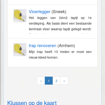
Vloerlegger
(Sneek)
Het leggen van 24m2 tapijt op 1e
verdieping. Als basis dient een bestaande
laminaat vloer waarop tapijt gelegd wordt.
Op die plaatsen waar tapijt mogelijk los
komt van dubbelzijdig tape voorzien.
trap renoveren
(Arnhem)
Mijn trap heeft 13 treden er moet een
nieuw kleed komen.
<
1
2
>
Klussen op de kaart