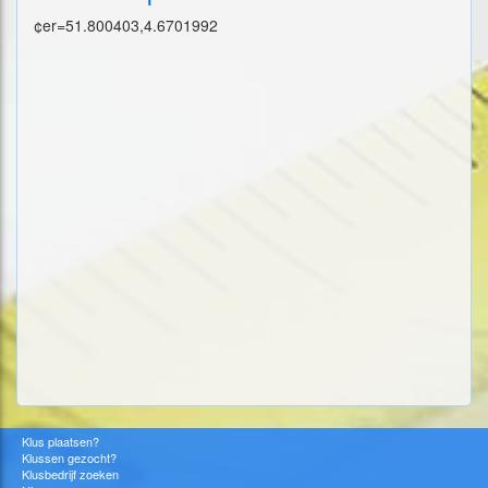
¢er=51.800403,4.6701992
Klus plaatsen?
Klussen gezocht?
Klusbedrijf zoeken