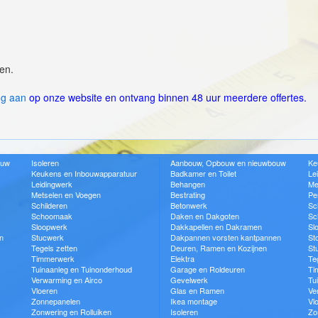
en.
og aan
op onze website en ontvang binnen 48 uur meerdere offertes.
ouw
Isoleren
Aanbouw, Opbouw en nieuwbouw
Ke
Keukens en Inbouwapparatuur
Badkamer en Toilet
Le
Leidingwerk
Behangen
Me
Metselen en Voegen
Bestrating
Pe
Schilderen
Betonwerk
Sc
Schoomaak
Daken en Dakgoten
Sc
Sloopwerk
Dakkapellen en Dakramen
Sl
n
Stucwerk
Dakpannen vorsten kantpannen
St
Tegels zetten
Deuren, Ramen en Kozijnen
St
Timmerwerk
Elektra
Te
Tuinaanleg en Tuinonderhoud
Garage en Roldeuren
Ti
Verwarming en Airco
Gevelwerk
Tu
Vloeren
Glas en Ramen
Ve
Zonnepanelen
Ikea montage
Vl
Zonwering en Rolluiken
Isoleren
Zo