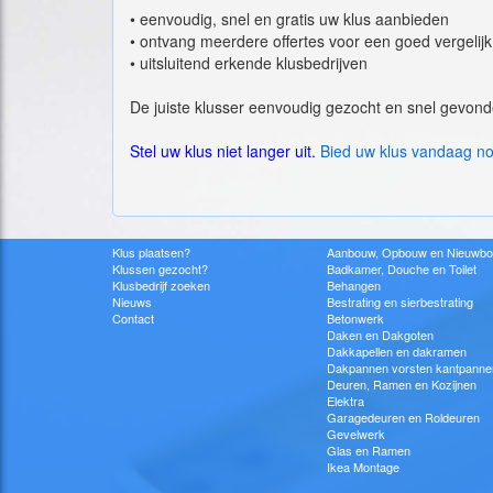
•
eenvoudig, snel en gratis uw klus aanbieden
•
ontvang meerdere offertes voor een goed vergelijk
•
uitsluitend erkende klusbedrijven
De juiste klusser eenvoudig gezocht en snel gevond
Stel uw klus niet langer uit.
Bied uw klus vandaag n
Klus plaatsen?
Aanbouw, Opbouw en Nieuwb
Klussen gezocht?
Badkamer, Douche en Toilet
Klusbedrijf zoeken
Behangen
Nieuws
Bestrating en sierbestrating
Contact
Betonwerk
Daken en Dakgoten
Dakkapellen en dakramen
Dakpannen vorsten kantpanne
Deuren, Ramen en Kozijnen
Elektra
Garagedeuren en Roldeuren
Gevelwerk
Glas en Ramen
Ikea Montage