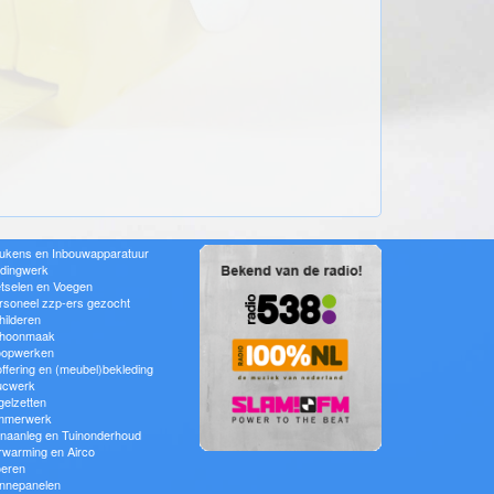
ukens en Inbouwapparatuur
idingwerk
tselen en Voegen
rsoneel zzp-ers gezocht
hilderen
hoonmaak
oopwerken
offering en (meubel)bekleding
ucwerk
gelzetten
mmerwerk
inaanleg en Tuinonderhoud
rwarming en Airco
oeren
nnepanelen