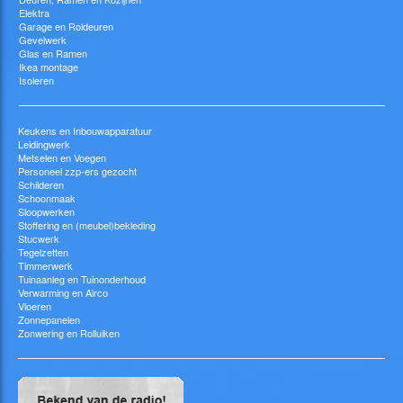
Elektra
Garage en Roldeuren
Gevelwerk
Glas en Ramen
Ikea montage
Isoleren
Keukens en Inbouwapparatuur
Leidingwerk
Metselen en Voegen
Personeel zzp-ers gezocht
Schilderen
Schoonmaak
Sloopwerken
Stoffering en (meubel)bekleding
Stucwerk
Tegelzetten
Timmerwerk
Tuinaanleg en Tuinonderhoud
Verwarming en Airco
Vloeren
Zonnepanelen
Zonwering en Rolluiken