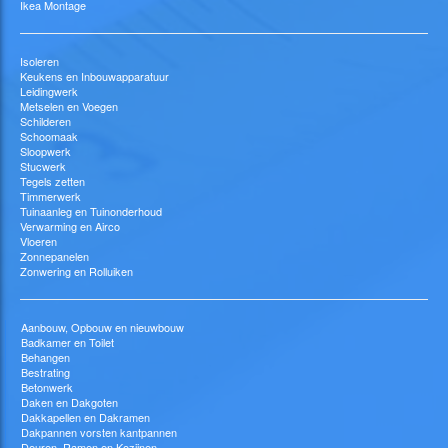
Ikea Montage
Isoleren
Keukens en Inbouwapparatuur
Leidingwerk
Metselen en Voegen
Schilderen
Schoomaak
Sloopwerk
Stucwerk
Tegels zetten
Timmerwerk
Tuinaanleg en Tuinonderhoud
Verwarming en Airco
Vloeren
Zonnepanelen
Zonwering en Rolluiken
Aanbouw, Opbouw en nieuwbouw
Badkamer en Toilet
Behangen
Bestrating
Betonwerk
Daken en Dakgoten
Dakkapellen en Dakramen
Dakpannen vorsten kantpannen
Deuren, Ramen en Kozijnen