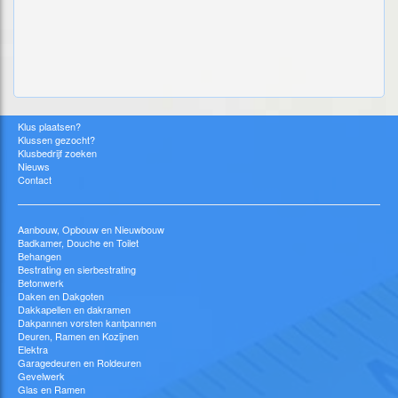
Klus plaatsen?
Klussen gezocht?
Klusbedrijf zoeken
Nieuws
Contact
Aanbouw, Opbouw en Nieuwbouw
Badkamer, Douche en Toilet
Behangen
Bestrating en sierbestrating
Betonwerk
Daken en Dakgoten
Dakkapellen en dakramen
Dakpannen vorsten kantpannen
Deuren, Ramen en Kozijnen
Elektra
Garagedeuren en Roldeuren
Gevelwerk
Glas en Ramen