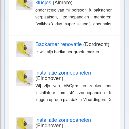
klusjes
(Almere)
onder regie van mij persoonlijk. bakstenen
verplaatsen, zonnepanelen monteren.
(valkbox3 dus super simpel) openhalen
gips/osb platen. versterking van
constructie...
Badkamer renovatie
(Dordrecht)
Ik wil mijn badkamer groete maken
installatie zonnepanelen
(Eindhoven)
Wij zijn van MVOpro en zoeken een
installateur om 40 zonnepanelen te
leggen op een plat dak in Vlaardingen. De
opdracht zal midden/eind mei plaats
vinden. Je verdient hier 50 euro per uur...
installatie zonnepanelen
(Eindhoven)