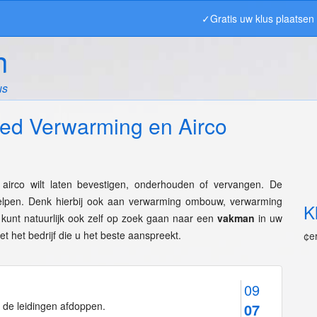
✓Gratis uw klus plaatse
n
us
ied Verwarming en Airco
airco wilt laten bevestigen, onderhouden of vervangen. De
elpen. Denk hierbij ook aan verwarming ombouw, verwarming
K
 kunt natuurlijk ook zelf op zoek gaan naar een
vakman
in uw
t het bedrijf die u het beste aanspreekt.
¢e
09
 de leidingen afdoppen.
07