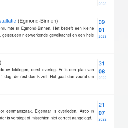
2023
tallatie
(Egmond-Binnen)
09
oonruimte in Egmond-Binnen. Het betreft een kleine
01
 geiser,een niet-werkende gevelkachel en een hele
2023
)
31
 cv leidingen, eerst overleg. Er is een plan van
08
s 1 dag, de rest doe ik zelf. Het gaat dan vooral om
2022
21
door eenmanszaak. Eigenaar is overleden. Airco in
07
ter is verstopt of misschien niet correct aangelegd.
2022