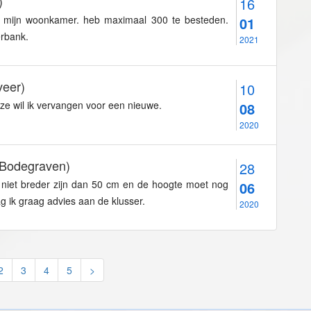
)
16
n mijn woonkamer. heb maximaal 300 te besteden.
01
erbank.
2021
eer)
10
eze wil ik vervangen voor een nieuwe.
08
2020
Bodegraven)
28
t niet breder zijn dan 50 cm en de hoogte moet nog
06
 ik graag advies aan de klusser.
2020
2
3
4
5
>