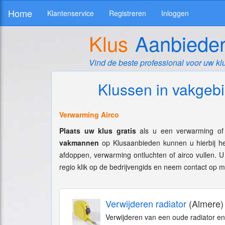
Home
Klantenservice
Registreren
Inloggen
Klus
Aanbiede
Vind de beste professional voor uw kl
Klussen in vakgeb
Verwarming Airco
Plaats uw klus gratis
als u een verwarming of 
vakmannen
op Klusaanbieden kunnen u hierbij h
afdoppen, verwarming ontluchten of airco vullen. U
regio klik op de bedrijvengids en neem contact op me
Verwijderen radiator
(Almere)
Verwijderen van een oude radiator en