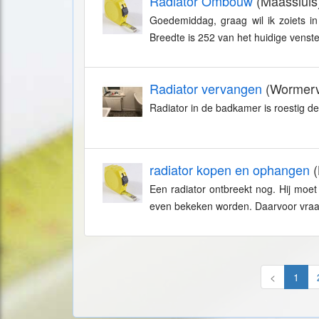
Radiator Ombouw
(Maassluis
Goedemiddag, graag wil ik zoiets i
Breedte is 252 van het huidige venst
Radiator vervangen
(Wormerv
Radiator in de badkamer is roestig d
radiator kopen en ophangen
(
Een radiator ontbreekt nog. Hij moe
even bekeken worden. Daarvoor vraag
<
1