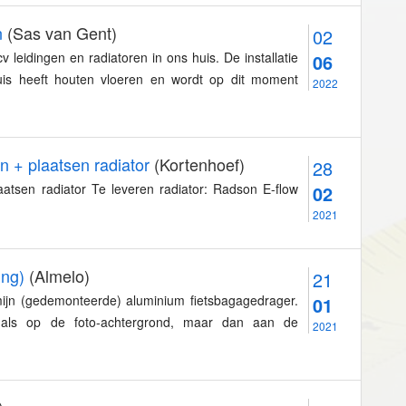
n
(Sas van Gent)
02
v leidingen en radiatoren in ons huis. De installatie
06
huis heeft houten vloeren en wordt op dit moment
2022
n + plaatsen radiator
(Kortenhoef)
28
aatsen radiator Te leveren radiator: Radson E-flow
02
2021
ing)
(Almelo)
21
ijn (gedemonteerde) aluminium fietsbagagedrager.
01
g als op de foto-achtergrond, maar dan aan de
2021