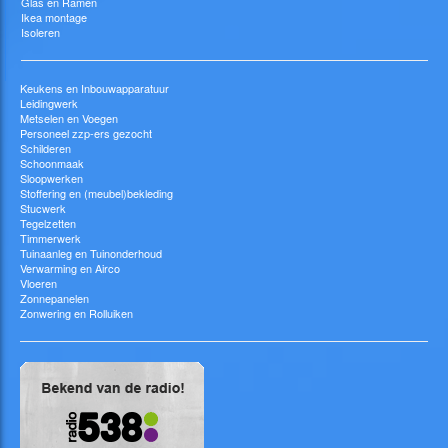
Glas en Ramen
Ikea montage
Isoleren
Keukens en Inbouwapparatuur
Leidingwerk
Metselen en Voegen
Personeel zzp-ers gezocht
Schilderen
Schoonmaak
Sloopwerken
Stoffering en (meubel)bekleding
Stucwerk
Tegelzetten
Timmerwerk
Tuinaanleg en Tuinonderhoud
Verwarming en Airco
Vloeren
Zonnepanelen
Zonwering en Rolluiken