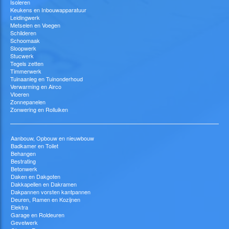
Isoleren
Keukens en Inbouwapparatuur
Leidingwerk
Metselen en Voegen
Schilderen
Schoomaak
Sloopwerk
Stucwerk
Tegels zetten
Timmerwerk
Tuinaanleg en Tuinonderhoud
Verwarming en Airco
Vloeren
Zonnepanelen
Zonwering en Rolluiken
Aanbouw, Opbouw en nieuwbouw
Badkamer en Toilet
Behangen
Bestrating
Betonwerk
Daken en Dakgoten
Dakkapellen en Dakramen
Dakpannen vorsten kantpannen
Deuren, Ramen en Kozijnen
Elektra
Garage en Roldeuren
Gevelwerk