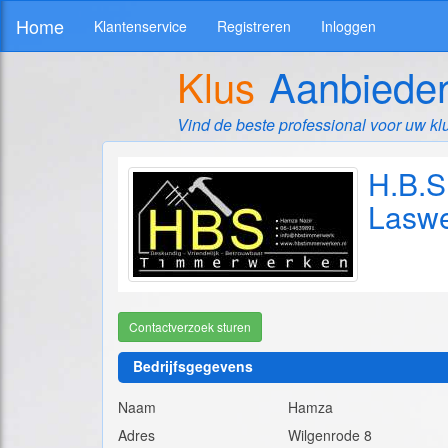
Home
Klantenservice
Registreren
Inloggen
Klus
Aanbiede
Vind de beste professional voor uw kl
H.B.S
Laswe
Contactverzoek sturen
Bedrijfsgegevens
Naam
Hamza
Adres
Wilgenrode 8