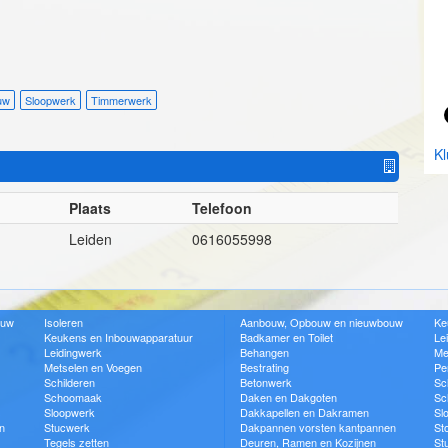
uw
Sloopwerk
Timmerwerk
Kl
Plaats
Telefoon
Leiden
0616055998
ouw
Isoleren
Aanbouw, Opbouw en nieuwbouw
Ke
Keukens en Inbouwapparatuur
Badkamer en Toilet
Le
Leidingwerk
Behangen
Me
Metselen en Voegen
Bestrating
Pe
Schilderen
Betonwerk
Sc
Schoomaak
Daken en Dakgoten
Sc
Sloopwerk
Dakkapellen en Dakramen
Sl
n
Stucwerk
Dakpannen vorsten kantpannen
St
Tegels zetten
Deuren, Ramen en Kozijnen
St