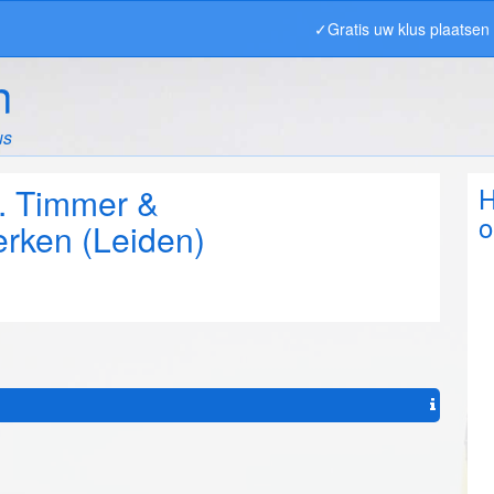
✓Gratis uw klus plaatse
n
us
. Timmer &
H
o
rken (Leiden)