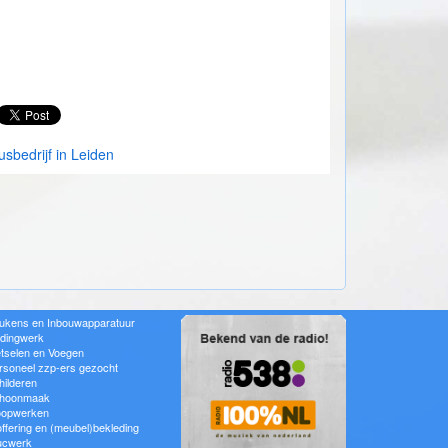
usbedrijf in Leiden
ukens en Inbouwapparatuur
idingwerk
tselen en Voegen
rsoneel zzp-ers gezocht
hilderen
hoonmaak
oopwerken
offering en (meubel)bekleding
ucwerk