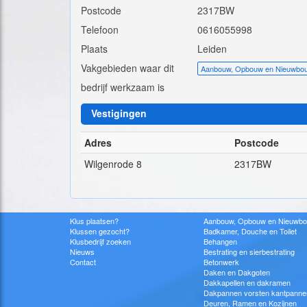
Postcode
2317BW
Telefoon
0616055998
Plaats
Leiden
Vakgebieden waar dit
Aanbouw, Opbouw en Nieuwbo
bedrijf werkzaam is
Vestigingen
Adres
Postcode
Wilgenrode 8
2317BW
Klus plaatsen?
Aanbouw, Opbouw en Nieuwb
Klussen gezocht?
Badkamer, Douche en Toilet
Klusbedrijf zoeken
Behangen
Nieuws
Bestrating en sierbestrating
Contact
Betonwerk
Daken en Dakgoten
Dakkapellen en dakramen
Dakpannen vorsten kantpanne
Deuren, Ramen en Kozijnen