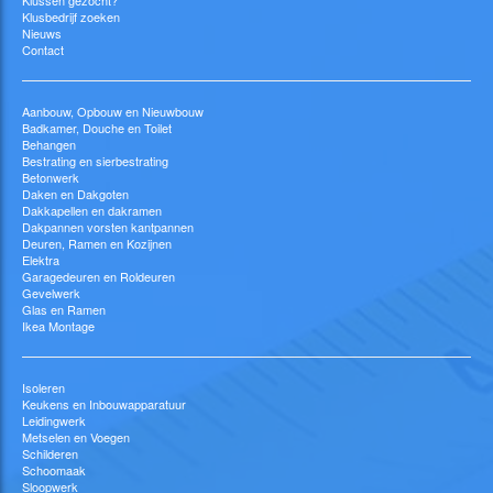
Klussen gezocht?
Klusbedrijf zoeken
Nieuws
Contact
Aanbouw, Opbouw en Nieuwbouw
Badkamer, Douche en Toilet
Behangen
Bestrating en sierbestrating
Betonwerk
Daken en Dakgoten
Dakkapellen en dakramen
Dakpannen vorsten kantpannen
Deuren, Ramen en Kozijnen
Elektra
Garagedeuren en Roldeuren
Gevelwerk
Glas en Ramen
Ikea Montage
Isoleren
Keukens en Inbouwapparatuur
Leidingwerk
Metselen en Voegen
Schilderen
Schoomaak
Sloopwerk