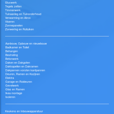
Stucwerk
Tegels zetten
Timmerwerk
Tuinaanleg en Tuinonderhoud
Verwarming en Airco
Vloeren
Zonnepanelen
Zonwering en Rolluiken
Aanbouw, Opbouw en nieuwbouw
Badkamer en Toilet
Behangen
Bestrating
Betonwerk
Daken en Dakgoten
Dakkapellen en Dakramen
Dakpannen vorsten kantpannen
Deuren, Ramen en Kozijnen
Elektra
Garage en Roldeuren
Gevelwerk
Glas en Ramen
Ikea montage
Isoleren
Keukens en Inbouwapparatuur