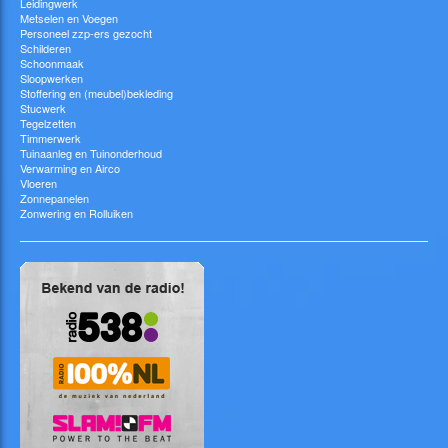
Leidingwerk
Metselen en Voegen
Personeel zzp-ers gezocht
Schilderen
Schoonmaak
Sloopwerken
Stoffering en (meubel)bekleding
Stucwerk
Tegelzetten
Timmerwerk
Tuinaanleg en Tuinonderhoud
Verwarming en Airco
Vloeren
Zonnepanelen
Zonwering en Rolluiken