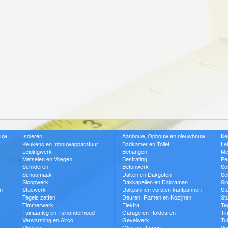
ouw
Isoleren
Aanbouw, Opbouw en nieuwbouw
Ke
Keukens en Inbouwapparatuur
Badkamer en Toilet
Le
Leidingwerk
Behangen
Me
Metselen en Voegen
Bestrating
Pe
Schilderen
Betonwerk
Sc
Schoomaak
Daken en Dakgoten
Sc
Sloopwerk
Dakkapellen en Dakramen
Sl
n
Stucwerk
Dakpannen vorsten kantpannen
St
Tegels zetten
Deuren, Ramen en Kozijnen
St
Timmerwerk
Elektra
Te
Tuinaanleg en Tuinonderhoud
Garage en Roldeuren
Ti
Verwarming en Airco
Gevelwerk
Tu
Vloeren
Glas en Ramen
Ve