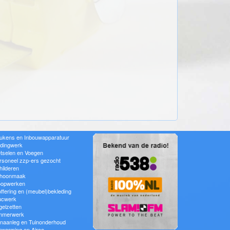
ukens en Inbouwapparatuur
idingwerk
tselen en Voegen
rsoneel zzp-ers gezocht
hilderen
hoonmaak
oopwerken
offering en (meubel)bekleding
ucwerk
gelzetten
mmerwerk
inaanleg en Tuinonderhoud
rwarming en Airco