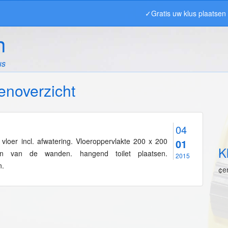
✓Gratis uw klus plaatse
n
us
enoverzicht
04
loer incl. afwatering. Vloeroppervlakte 200 x 200
01
K
en van de wanden. hangend toilet plaatsen.
2015
n.
¢e