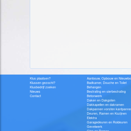
Klus plaatsen?
Aanbouw, Opbouw en Nieuwb
Klussen gezocht?
Badkamer, Douche en Toilet
Klusbedrijf zoeken
Behangen
Nieuws
Bestrating en sierbestrating
Contact
Betonwerk
Daken en Dakgoten
Dakkapellen en dakramen
Dakpannen vorsten kantpanne
Deuren, Ramen en Kozijnen
Elektra
Garagedeuren en Roldeuren
Gevelwerk
Glas en Ramen