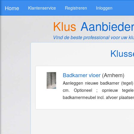
Home
Klantenservice
Registreren
Inloggen
Klus
Aanbiede
Vind de beste professional voor uw kl
Kluss
Badkamer vloer
(Arnhem)
Aanleggen nieuwe badkamer (tegel) v
cm. Optioneel ; opnieuw tegel
badkamermeubel incl. afvoer plaatse