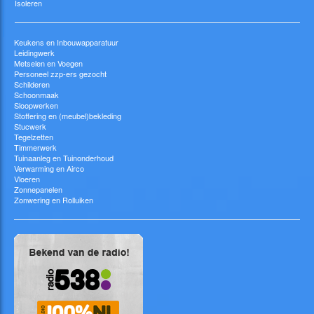
Isoleren
Keukens en Inbouwapparatuur
Leidingwerk
Metselen en Voegen
Personeel zzp-ers gezocht
Schilderen
Schoonmaak
Sloopwerken
Stoffering en (meubel)bekleding
Stucwerk
Tegelzetten
Timmerwerk
Tuinaanleg en Tuinonderhoud
Verwarming en Airco
Vloeren
Zonnepanelen
Zonwering en Rolluiken