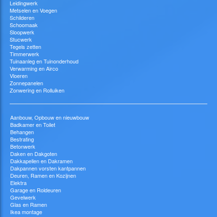
Leidingwerk
Metselen en Voegen
Schilderen
Schoomaak
Sloopwerk
Stucwerk
Tegels zetten
Timmerwerk
Tuinaanleg en Tuinonderhoud
Verwarming en Airco
Vloeren
Zonnepanelen
Zonwering en Rolluiken
Aanbouw, Opbouw en nieuwbouw
Badkamer en Toilet
Behangen
Bestrating
Betonwerk
Daken en Dakgoten
Dakkapellen en Dakramen
Dakpannen vorsten kantpannen
Deuren, Ramen en Kozijnen
Elektra
Garage en Roldeuren
Gevelwerk
Glas en Ramen
Ikea montage