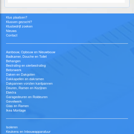
Klus plaatsen?
Klussen gezocht?
Klusbedrijf zoeken
Nieuws
Contact
Aanbouw, Opbouw en Nieuwbouw
Badkamer, Douche en Toilet
Behangen
Bestrating en sierbestrating
Betonwerk
Daken en Dakgoten
Dakkapellen en dakramen
Dakpannen vorsten kantpannen
Deuren, Ramen en Kozijnen
Elektra
Garagedeuren en Roldeuren
Gevelwerk
Glas en Ramen
Ikea Montage
Isoleren
Keukens en Inbouwapparatuur