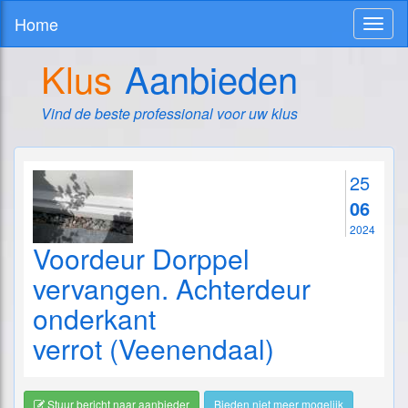
Home
Toggl
naviga
Klus
Aanbieden
Vind de beste professional voor uw klus
25
06
2024
Voordeur Dorppel
vervangen. Achterdeur
onderkant
verrot (Veenendaal)
Stuur bericht naar aanbieder
Bieden niet meer mogelijk