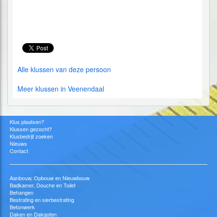
Alle klussen van deze persoon
Meer klussen in Veenendaal
Klus plaatsen?
Klussen gezocht?
Klusbedrijf zoeken
Nieuws
Contact
Aanbouw, Opbouw en Nieuwbouw
Badkamer, Douche en Toilet
Behangen
Bestrating en sierbestrating
Betonwerk
Daken en Dakgoten