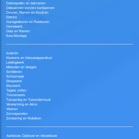
Dakkapellen en dakramen
Dakpannen vorsten kantpannen
Deuren, Ramen en Kozijnen
Elektra
Garagedeuren en Roldeuren
Gevelwerk
Glas en Ramen
Ikea Montage
Isoleren
Keukens en Inbouwapparatuur
Leidingwerk
Metselen en Voegen
Schilderen
Schoomaak
Sloopwerk
Stucwerk
Tegels zetten
Timmerwerk
Tuinaanleg en Tuinonderhoud
Verwarming en Airco
Vloeren
Zonnepanelen
Zonwering en Rolluiken
Aanbouw, Opbouw en nieuwbouw