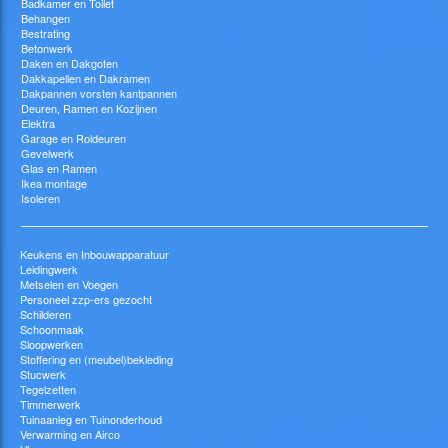
Badkamer en Toilet
Behangen
Bestrating
Betonwerk
Daken en Dakgoten
Dakkapellen en Dakramen
Dakpannen vorsten kantpannen
Deuren, Ramen en Kozijnen
Elektra
Garage en Roldeuren
Gevelwerk
Glas en Ramen
Ikea montage
Isoleren
Keukens en Inbouwapparatuur
Leidingwerk
Metselen en Voegen
Personeel zzp-ers gezocht
Schilderen
Schoonmaak
Sloopwerken
Stoffering en (meubel)bekleding
Stucwerk
Tegelzetten
Timmerwerk
Tuinaanleg en Tuinonderhoud
Verwarming en Airco