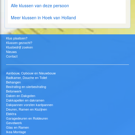
Alle klussen van deze persoon
Meer klussen in Hoek van Holland
Klus plaatsen?
Klussen gezocht?
Klusbedrijf zoeken
Nieuws
Contact
Aanbouw, Opbouw en Nieuwbouw
Badkamer, Douche en Toilet
Behangen
Bestrating en sierbestrating
Betonwerk
Daken en Dakgoten
Dakkapellen en dakramen
Dakpannen vorsten kantpannen
Deuren, Ramen en Kozijnen
Elektra
Garagedeuren en Roldeuren
Gevelwerk
Glas en Ramen
Ikea Montage