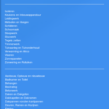
Isoleren
Keukens en Inbouwapparatuur
Leidingwerk
Metselen en Voegen
Schilderen
Schoomaak
Sloopwerk
Stucwerk
Tegels zetten
Timmerwerk
Tuinaanleg en Tuinonderhoud
Verwarming en Airco
Vloeren
Zonnepanelen
Zonwering en Rolluiken
Aanbouw, Opbouw en nieuwbouw
Badkamer en Toilet
Behangen
Bestrating
Betonwerk
Daken en Dakgoten
Dakkapellen en Dakramen
Dakpannen vorsten kantpannen
Deuren, Ramen en Kozijnen
Elektra