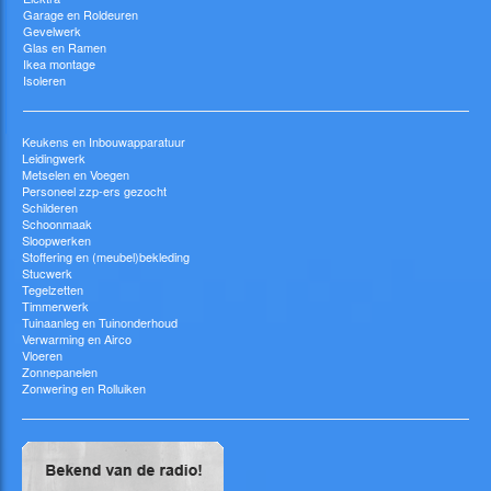
Garage en Roldeuren
Gevelwerk
Glas en Ramen
Ikea montage
Isoleren
Keukens en Inbouwapparatuur
Leidingwerk
Metselen en Voegen
Personeel zzp-ers gezocht
Schilderen
Schoonmaak
Sloopwerken
Stoffering en (meubel)bekleding
Stucwerk
Tegelzetten
Timmerwerk
Tuinaanleg en Tuinonderhoud
Verwarming en Airco
Vloeren
Zonnepanelen
Zonwering en Rolluiken