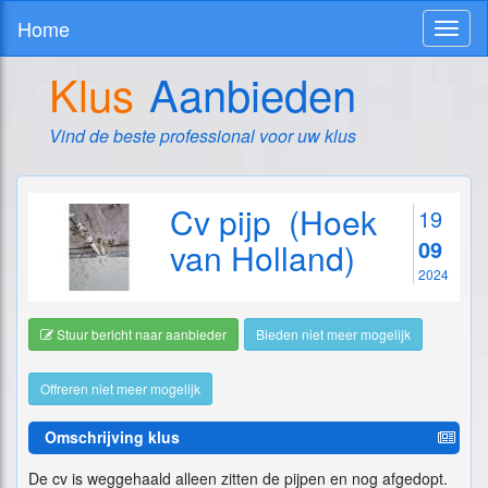
Home
Toggl
naviga
Klus
Aanbieden
Vind de beste professional voor uw klus
Cv pijp (Hoek
19
09
van Holland)
2024
Stuur bericht naar aanbieder
Bieden niet meer mogelijk
Offreren niet meer mogelijk
Omschrijving klus
De cv is weggehaald alleen zitten de pijpen en nog afgedopt.