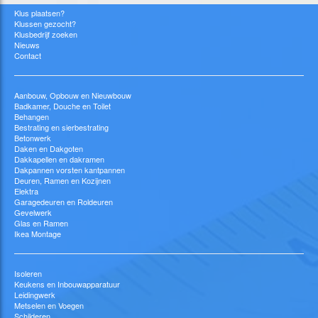
Klus plaatsen?
Klussen gezocht?
Klusbedrijf zoeken
Nieuws
Contact
Aanbouw, Opbouw en Nieuwbouw
Badkamer, Douche en Toilet
Behangen
Bestrating en sierbestrating
Betonwerk
Daken en Dakgoten
Dakkapellen en dakramen
Dakpannen vorsten kantpannen
Deuren, Ramen en Kozijnen
Elektra
Garagedeuren en Roldeuren
Gevelwerk
Glas en Ramen
Ikea Montage
Isoleren
Keukens en Inbouwapparatuur
Leidingwerk
Metselen en Voegen
Schilderen