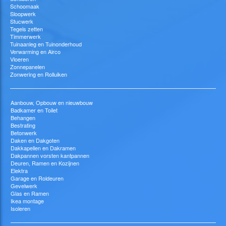
Schoomaak
Sloopwerk
Stucwerk
Tegels zetten
Timmerwerk
Tuinaanleg en Tuinonderhoud
Verwarming en Airco
Vloeren
Zonnepanelen
Zonwering en Rolluiken
Aanbouw, Opbouw en nieuwbouw
Badkamer en Toilet
Behangen
Bestrating
Betonwerk
Daken en Dakgoten
Dakkapellen en Dakramen
Dakpannen vorsten kantpannen
Deuren, Ramen en Kozijnen
Elektra
Garage en Roldeuren
Gevelwerk
Glas en Ramen
Ikea montage
Isoleren