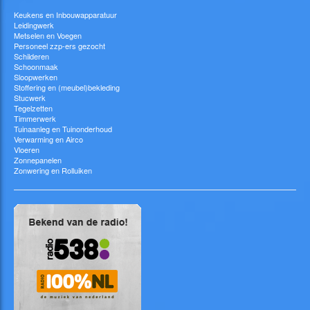
Keukens en Inbouwapparatuur
Leidingwerk
Metselen en Voegen
Personeel zzp-ers gezocht
Schilderen
Schoonmaak
Sloopwerken
Stoffering en (meubel)bekleding
Stucwerk
Tegelzetten
Timmerwerk
Tuinaanleg en Tuinonderhoud
Verwarming en Airco
Vloeren
Zonnepanelen
Zonwering en Rolluiken