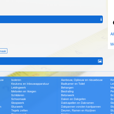
Al
Me
maak
ouw
Isoleren
Aanbouw, Opbouw en nieuwbouw
Ke
Keukens en Inbouwapparatuur
Badkamer en Toilet
Le
Leidingwerk
Behangen
Me
Metselen en Voegen
Bestrating
Pe
Schilderen
Betonwerk
Sc
Schoomaak
Daken en Dakgoten
Sc
Sloopwerk
Dakkapellen en Dakramen
Sl
n
Stucwerk
Dakpannen vorsten kantpannen
St
Tegels zetten
Deuren, Ramen en Kozijnen
St