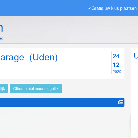
✓Gratis uw klus plaatse
n
us
garage (Uden)
U
24
12
2020
ijk
Offreren niet meer mogelijk