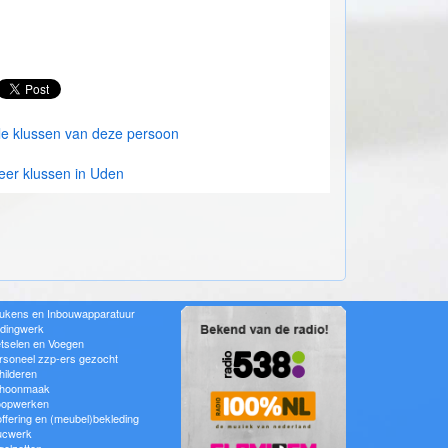
le klussen van deze persoon
er klussen in Uden
ukens en Inbouwapparatuur
idingwerk
tselen en Voegen
rsoneel zzp-ers gezocht
hilderen
hoonmaak
oopwerken
offering en (meubel)bekleding
ucwerk