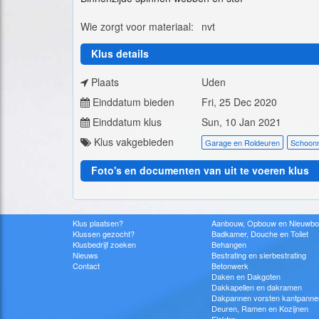
Wie zorgt voor materiaal:
nvt
Klus details
Plaats
Uden
Einddatum bieden
Fri, 25 Dec 2020
Einddatum klus
Sun, 10 Jan 2021
Klus vakgebieden
Garage en Roldeuren
Schoon
Foto's en documenten van uit te voeren klus
Klus plaatsen?
Aanbouw, Opbouw en Nieuwb
Klussen gezocht?
Badkamer, Douche en Toilet
Klusbedrijf zoeken
Behangen
Nieuws
Bestrating en sierbestrating
Contact
Betonwerk
Daken en Dakgoten
Dakkapellen en dakramen
Dakpannen vorsten kantpanne
Deuren, Ramen en Kozijnen