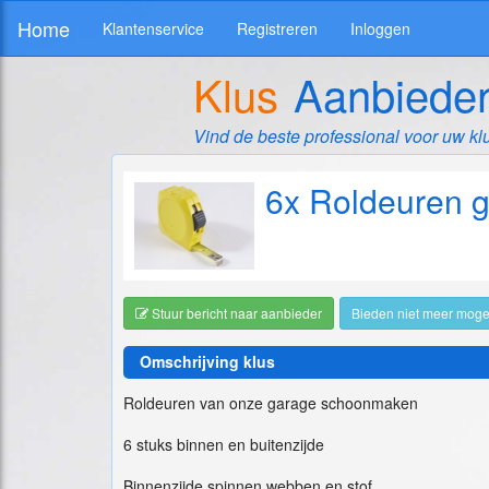
Home
Klantenservice
Registreren
Inloggen
Klus
Aanbiede
Vind de beste professional voor uw kl
6x Roldeuren 
Stuur bericht naar aanbieder
Bieden niet meer mogel
Omschrijving klus
Roldeuren van onze garage schoonmaken
6 stuks binnen en buitenzijde
Binnenzijde spinnen webben en stof