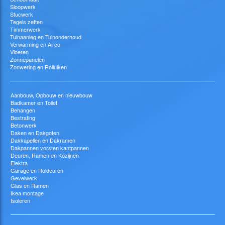
Sloopwerk
Stucwerk
Tegels zetten
Timmerwerk
Tuinaanleg en Tuinonderhoud
Verwarming en Airco
Vloeren
Zonnepanelen
Zonwering en Rolluiken
Aanbouw, Opbouw en nieuwbouw
Badkamer en Toilet
Behangen
Bestrating
Betonwerk
Daken en Dakgoten
Dakkapellen en Dakramen
Dakpannen vorsten kantpannen
Deuren, Ramen en Kozijnen
Elektra
Garage en Roldeuren
Gevelwerk
Glas en Ramen
Ikea montage
Isoleren