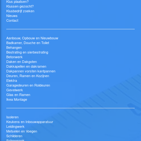
Klus plaatsen?
Klussen gezocht?
Klusbedrijf zoeken
Nieuws
Contact
Aanbouw, Opbouw en Nieuwbouw
Badkamer, Douche en Toilet
Behangen
Bestrating en sierbestrating
Betonwerk
Daken en Dakgoten
Dakkapellen en dakramen
Dakpannen vorsten kantpannen
Deuren, Ramen en Kozijnen
Elektra
Garagedeuren en Roldeuren
Gevelwerk
Glas en Ramen
Ikea Montage
Isoleren
Keukens en Inbouwapparatuur
Leidingwerk
Metselen en Voegen
Schilderen
Schoomaak