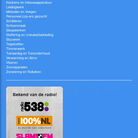
Keukens en Inbouwapparatuur
Leidingwerk
Metselen en Voegen
Personeel zzp-ers gezocht
Schilderen
Schoonmaak
Sloopwerken
Stoffering en (meubel)bekleding
Stucwerk
Tegelzetten
Timmerwerk
Tuinaanleg en Tuinonderhoud
Verwarming en Airco
Vloeren
Zonnepanelen
Zonwering en Rolluiken