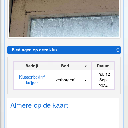
Biedingen op deze klus
Bedrijf
Bod
✓
Datum
Thu, 12
Klussenbedrijf
(verborgen)
-
Sep
kuijper
2024
Almere op de kaart