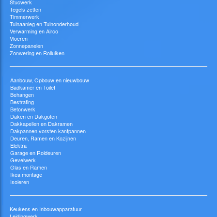
Stucwerk
Tegels zetten
Timmerwerk
Tuinaanleg en Tuinonderhoud
Verwarming en Airco
Vloeren
Zonnepanelen
Zonwering en Rolluiken
Aanbouw, Opbouw en nieuwbouw
Badkamer en Toilet
Behangen
Bestrating
Betonwerk
Daken en Dakgoten
Dakkapellen en Dakramen
Dakpannen vorsten kantpannen
Deuren, Ramen en Kozijnen
Elektra
Garage en Roldeuren
Gevelwerk
Glas en Ramen
Ikea montage
Isoleren
Keukens en Inbouwapparatuur
Leidingwerk