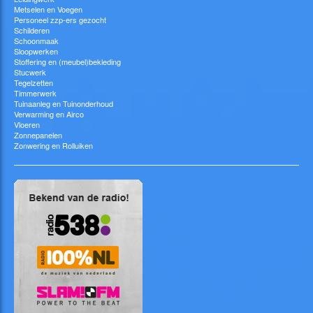
Metselen en Voegen
Personeel zzp-ers gezocht
Schilderen
Schoonmaak
Sloopwerken
Stoffering en (meubel)bekleding
Stucwerk
Tegelzetten
Timmerwerk
Tuinaanleg en Tuinonderhoud
Verwarming en Airco
Vloeren
Zonnepanelen
Zonwering en Rolluiken