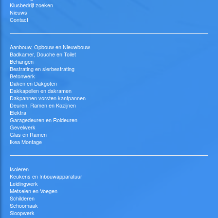
Klusbedrijf zoeken
Nieuws
Contact
Aanbouw, Opbouw en Nieuwbouw
Badkamer, Douche en Toilet
Behangen
Bestrating en sierbestrating
Betonwerk
Daken en Dakgoten
Dakkapellen en dakramen
Dakpannen vorsten kantpannen
Deuren, Ramen en Kozijnen
Elektra
Garagedeuren en Roldeuren
Gevelwerk
Glas en Ramen
Ikea Montage
Isoleren
Keukens en Inbouwapparatuur
Leidingwerk
Metselen en Voegen
Schilderen
Schoomaak
Sloopwerk