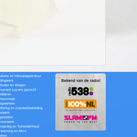
ukens en Inbouwapparatuur
idingwerk
tselen en Voegen
rsoneel zzp-ers gezocht
hilderen
hoonmaak
oopwerken
offering en (meubel)bekleding
ucwerk
gelzetten
mmerwerk
inaanleg en Tuinonderhoud
rwarming en Airco
oeren