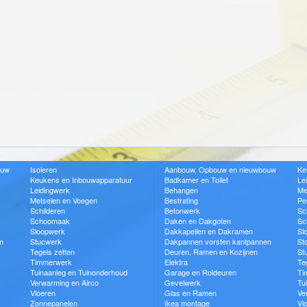
ouw
Isoleren
Aanbouw, Opbouw en nieuwbouw
Ke
Keukens en Inbouwapparatuur
Badkamer en Toilet
Le
Leidingwerk
Behangen
Me
Metselen en Voegen
Bestrating
Pe
Schilderen
Betonwerk
Sc
Schoomaak
Daken en Dakgoten
Sc
Sloopwerk
Dakkapellen en Dakramen
Sl
n
Stucwerk
Dakpannen vorsten kantpannen
St
Tegels zetten
Deuren, Ramen en Kozijnen
St
Timmerwerk
Elektra
Te
Tuinaanleg en Tuinonderhoud
Garage en Roldeuren
Ti
Verwarming en Airco
Gevelwerk
Tu
Vloeren
Glas en Ramen
Ve
Zonnepanelen
Ikea montage
Vl