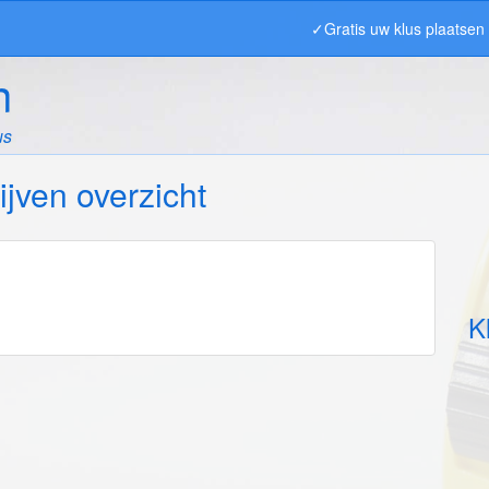
✓Gratis uw klus plaatse
n
us
ijven overzicht
K