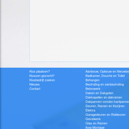
Klus plaatsen?
Aanbouw, Opbouw en Nieuwb
Klussen gezocht?
Badkamer, Douche en Toilet
Klusbedrijf zoeken
Behangen
Nieuws
Bestrating en sierbestrating
Contact
Betonwerk
Daken en Dakgoten
Dakkapellen en dakramen
Dakpannen vorsten kantpanne
Deuren, Ramen en Kozijnen
Elektra
Garagedeuren en Roldeuren
Gevelwerk
Glas en Ramen
Ikea Montage