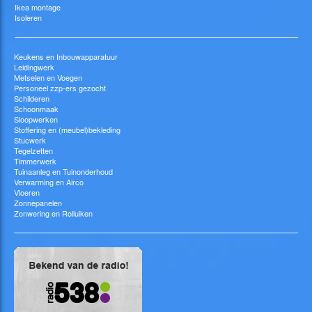
Ikea montage
Isoleren
Keukens en Inbouwapparatuur
Leidingwerk
Metselen en Voegen
Personeel zzp-ers gezocht
Schilderen
Schoonmaak
Sloopwerken
Stoffering en (meubel)bekleding
Stucwerk
Tegelzetten
Timmerwerk
Tuinaanleg en Tuinonderhoud
Verwarming en Airco
Vloeren
Zonnepanelen
Zonwering en Rolluiken