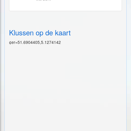
Klussen op de kaart
¢er=51.6904405,5.1274142