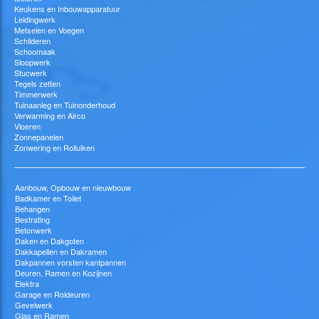
Keukens en Inbouwapparatuur
Leidingwerk
Metselen en Voegen
Schilderen
Schoomaak
Sloopwerk
Stucwerk
Tegels zetten
Timmerwerk
Tuinaanleg en Tuinonderhoud
Verwarming en Airco
Vloeren
Zonnepanelen
Zonwering en Rolluiken
Aanbouw, Opbouw en nieuwbouw
Badkamer en Toilet
Behangen
Bestrating
Betonwerk
Daken en Dakgoten
Dakkapellen en Dakramen
Dakpannen vorsten kantpannen
Deuren, Ramen en Kozijnen
Elektra
Garage en Roldeuren
Gevelwerk
Glas en Ramen