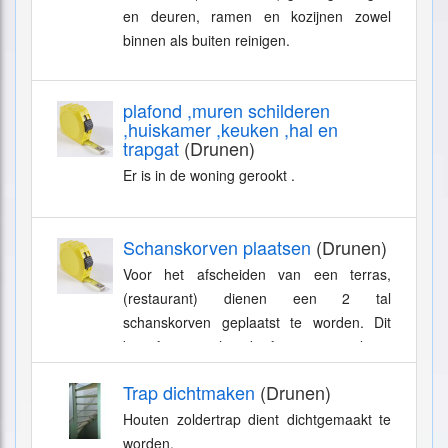
en deuren, ramen en kozijnen zowel
binnen als buiten reinigen.
plafond ,muren schilderen
,huiskamer ,keuken ,hal en
trapgat
(Drunen)
Er is in de woning gerookt .
Schanskorven plaatsen
(Drunen)
Voor het afscheiden van een terras,
(restaurant) dienen een 2 tal
schanskorven geplaatst te worden. Dit
betreft een schanskorf van 4 mtr lang,
1,5mtr hoog en 0,25mtr breed en een
Trap dichtmaken
(Drunen)
schanskorf van...
Houten zoldertrap dient dichtgemaakt te
worden.