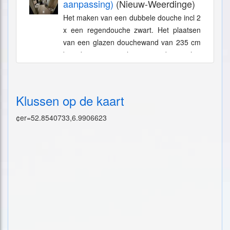
aanpassing)
(Nieuw-Weerdinge)
Het maken van een dubbele douche incl 2
x een regendouche zwart. Het plaatsen
van een glazen douchewand van 235 cm
breed en 210 cm hoog met deur in het
midden. Oude douchecabine...
Klussen op de kaart
¢er=52.8540733,6.9906623