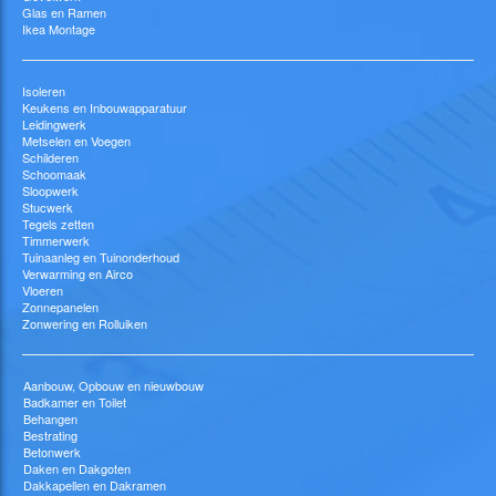
Glas en Ramen
Ikea Montage
Isoleren
Keukens en Inbouwapparatuur
Leidingwerk
Metselen en Voegen
Schilderen
Schoomaak
Sloopwerk
Stucwerk
Tegels zetten
Timmerwerk
Tuinaanleg en Tuinonderhoud
Verwarming en Airco
Vloeren
Zonnepanelen
Zonwering en Rolluiken
Aanbouw, Opbouw en nieuwbouw
Badkamer en Toilet
Behangen
Bestrating
Betonwerk
Daken en Dakgoten
Dakkapellen en Dakramen