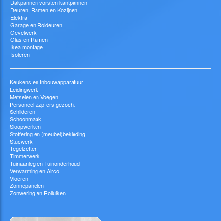
Dakpannen vorsten kantpannen
Deuren, Ramen en Kozijnen
Elektra
Garage en Roldeuren
Gevelwerk
Glas en Ramen
Ikea montage
Isoleren
Keukens en Inbouwapparatuur
Leidingwerk
Metselen en Voegen
Personeel zzp-ers gezocht
Schilderen
Schoonmaak
Sloopwerken
Stoffering en (meubel)bekleding
Stucwerk
Tegelzetten
Timmerwerk
Tuinaanleg en Tuinonderhoud
Verwarming en Airco
Vloeren
Zonnepanelen
Zonwering en Rolluiken