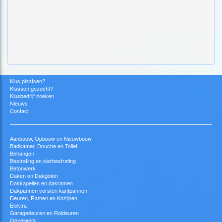
Klus plaatsen?
Klussen gezocht?
Klusbedrijf zoeken
Nieuws
Contact
Aanbouw, Opbouw en Nieuwbouw
Badkamer, Douche en Toilet
Behangen
Bestrating en sierbestrating
Betonwerk
Daken en Dakgoten
Dakkapellen en dakramen
Dakpannen vorsten kantpannen
Deuren, Ramen en Kozijnen
Elektra
Garagedeuren en Roldeuren
Gevelwerk