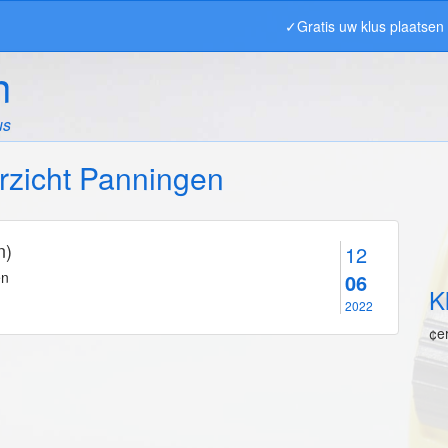
✓Gratis uw klus plaatse
n
us
rzicht Panningen
n)
12
en
06
K
2022
¢e