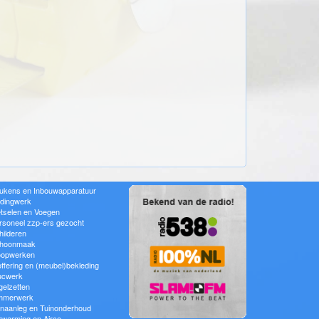
ukens en Inbouwapparatuur
idingwerk
tselen en Voegen
rsoneel zzp-ers gezocht
hilderen
hoonmaak
oopwerken
offering en (meubel)bekleding
ucwerk
gelzetten
mmerwerk
inaanleg en Tuinonderhoud
rwarming en Airco