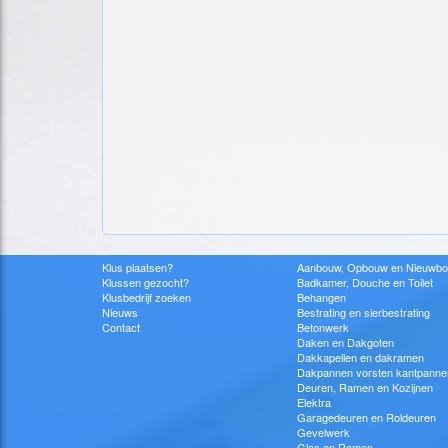
Klus plaatsen?
Aanbouw, Opbouw en Nieuwb
Klussen gezocht?
Badkamer, Douche en Toilet
Klusbedrijf zoeken
Behangen
Nieuws
Bestrating en sierbestrating
Contact
Betonwerk
Daken en Dakgoten
Dakkapellen en dakramen
Dakpannen vorsten kantpanne
Deuren, Ramen en Kozijnen
Elektra
Garagedeuren en Roldeuren
Gevelwerk
Glas en Ramen