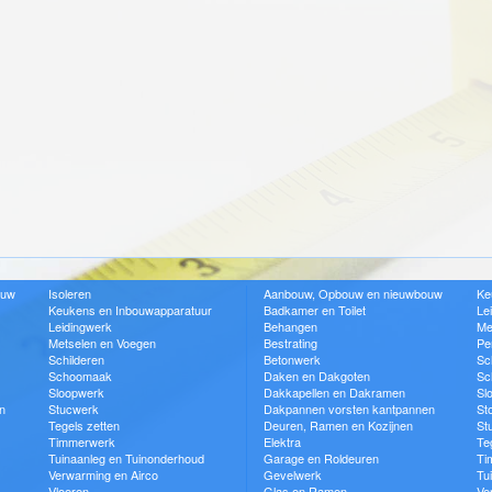
ouw
Isoleren
Aanbouw, Opbouw en nieuwbouw
Ke
Keukens en Inbouwapparatuur
Badkamer en Toilet
Le
Leidingwerk
Behangen
Me
Metselen en Voegen
Bestrating
Pe
Schilderen
Betonwerk
Sc
Schoomaak
Daken en Dakgoten
Sc
Sloopwerk
Dakkapellen en Dakramen
Sl
n
Stucwerk
Dakpannen vorsten kantpannen
St
Tegels zetten
Deuren, Ramen en Kozijnen
St
Timmerwerk
Elektra
Te
Tuinaanleg en Tuinonderhoud
Garage en Roldeuren
Ti
Verwarming en Airco
Gevelwerk
Tu
Vloeren
Glas en Ramen
Ve