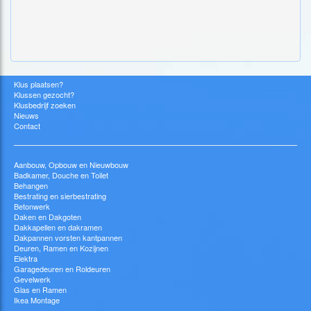
Klus plaatsen?
Klussen gezocht?
Klusbedrijf zoeken
Nieuws
Contact
Aanbouw, Opbouw en Nieuwbouw
Badkamer, Douche en Toilet
Behangen
Bestrating en sierbestrating
Betonwerk
Daken en Dakgoten
Dakkapellen en dakramen
Dakpannen vorsten kantpannen
Deuren, Ramen en Kozijnen
Elektra
Garagedeuren en Roldeuren
Gevelwerk
Glas en Ramen
Ikea Montage