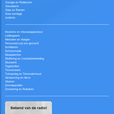
Garage en Roldeuren
Gevelwerk
Glas en Ramen
Ikea montage
Isoleren
Keukens en Inbouwapparatuur
Leidingwerk
Metselen en Voegen
Personeel zzp-ers gezocht
Schilderen
Schoonmaak
Sloopwerken
Stoffering en (meubel)bekleding
Stucwerk
Tegelzetten
Timmerwerk
Tuinaanleg en Tuinonderhoud
Verwarming en Airco
Vloeren
Zonnepanelen
Zonwering en Rolluiken