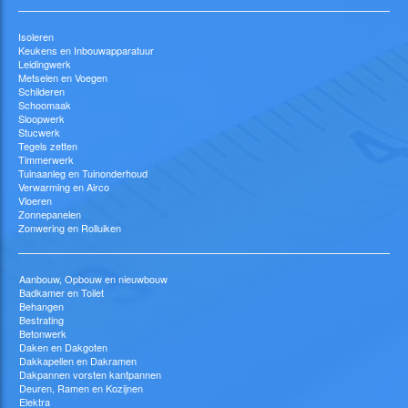
Isoleren
Keukens en Inbouwapparatuur
Leidingwerk
Metselen en Voegen
Schilderen
Schoomaak
Sloopwerk
Stucwerk
Tegels zetten
Timmerwerk
Tuinaanleg en Tuinonderhoud
Verwarming en Airco
Vloeren
Zonnepanelen
Zonwering en Rolluiken
Aanbouw, Opbouw en nieuwbouw
Badkamer en Toilet
Behangen
Bestrating
Betonwerk
Daken en Dakgoten
Dakkapellen en Dakramen
Dakpannen vorsten kantpannen
Deuren, Ramen en Kozijnen
Elektra