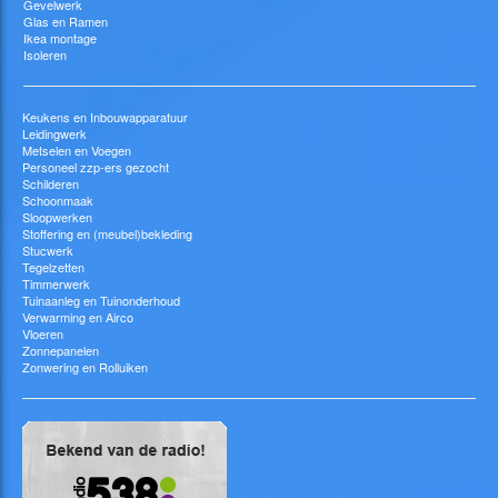
Gevelwerk
Glas en Ramen
Ikea montage
Isoleren
Keukens en Inbouwapparatuur
Leidingwerk
Metselen en Voegen
Personeel zzp-ers gezocht
Schilderen
Schoonmaak
Sloopwerken
Stoffering en (meubel)bekleding
Stucwerk
Tegelzetten
Timmerwerk
Tuinaanleg en Tuinonderhoud
Verwarming en Airco
Vloeren
Zonnepanelen
Zonwering en Rolluiken