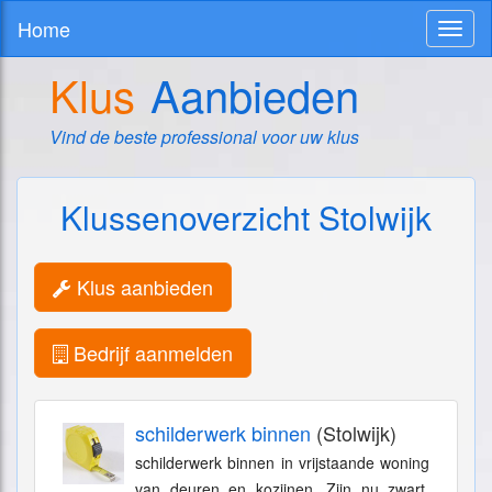
Home
Toggl
naviga
Klus
Aanbieden
Vind de beste professional voor uw klus
Klussenoverzicht Stolwijk
Klus aanbieden
Bedrijf aanmelden
schilderwerk binnen
(Stolwijk)
schilderwerk binnen in vrijstaande woning
van deuren en kozijnen. Zijn nu zwart,