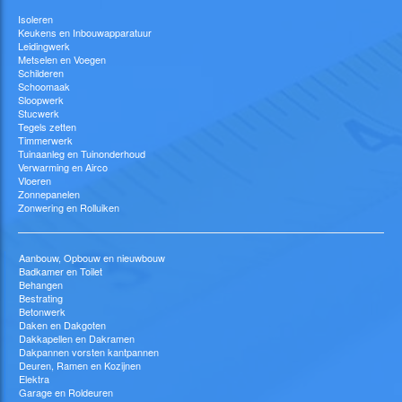
Isoleren
Keukens en Inbouwapparatuur
Leidingwerk
Metselen en Voegen
Schilderen
Schoomaak
Sloopwerk
Stucwerk
Tegels zetten
Timmerwerk
Tuinaanleg en Tuinonderhoud
Verwarming en Airco
Vloeren
Zonnepanelen
Zonwering en Rolluiken
Aanbouw, Opbouw en nieuwbouw
Badkamer en Toilet
Behangen
Bestrating
Betonwerk
Daken en Dakgoten
Dakkapellen en Dakramen
Dakpannen vorsten kantpannen
Deuren, Ramen en Kozijnen
Elektra
Garage en Roldeuren