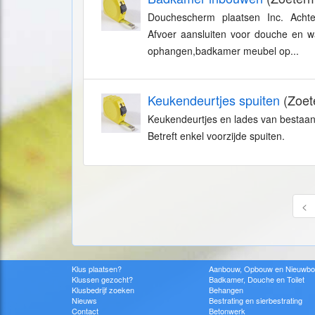
Douchescherm plaatsen Inc. Achte
Afvoer aansluiten voor douche en w
ophangen,badkamer meubel op...
Keukendeurtjes spuiten
(Zoet
Keukendeurtjes en lades van bestaand
Betreft enkel voorzijde spuiten.
<
Klus plaatsen?
Aanbouw, Opbouw en Nieuwb
Klussen gezocht?
Badkamer, Douche en Toilet
Klusbedrijf zoeken
Behangen
Nieuws
Bestrating en sierbestrating
Contact
Betonwerk