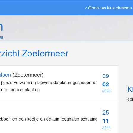
✓Gratis uw klus plaatse
n
us
zicht Zoetermeer
atsen
(Zoetermeer)
09
ij onze verwarming blowers de platen gesneden en
02
K
info neem contact op
2026
¢e
25
bben en een koofje en de tuin leeghalen schutting
11
2024