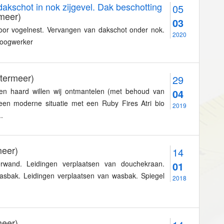
akschot in nok zijgevel. Dak beschotting
05
meer)
03
oor vogelnest. Vervangen van dakschot onder nok.
2020
hoogwerker
termeer)
29
n haard willen wij ontmantelen (met behoud van
04
en moderne situatie met een Ruby Fires Atri bio
2019
.
eer)
14
rwand. Leidingen verplaatsen van douchekraan.
01
asbak. Leidingen verplaatsen van wasbak. Spiegel
2018
eer)