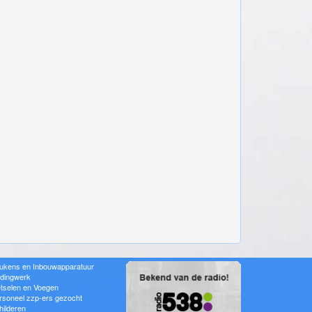
ukens en Inbouwapparatuur
idingwerk
tselen en Voegen
rsoneel zzp-ers gezocht
hilderen