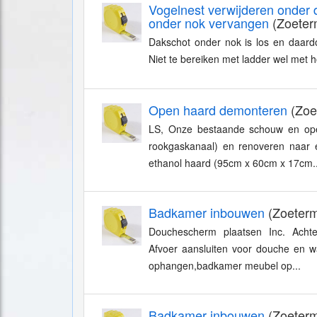
Vogelnest verwijderen onder d
onder nok vervangen
(Zoeter
Dakschot onder nok is los en daard
Niet te bereiken met ladder wel met 
Open haard demonteren
(Zoe
LS, Onze bestaande schouw en ope
rookgaskanaal) en renoveren naar e
ethanol haard (95cm x 60cm x 17cm..
Badkamer inbouwen
(Zoeterm
Douchescherm plaatsen Inc. Achte
Afvoer aansluiten voor douche en w
ophangen,badkamer meubel op...
Badkamer inbouwen
(Zoeterm