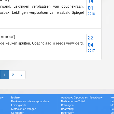
14
rwand. Leidingen verplaatsen van douchekraan.
01
asbak. Leidingen verplaatsen van wasbak. Spiegel
2018
ermeer)
22
e keuken spuiten. Coatinglaag is reeds verwijderd.
04
2017
1
2
>
ouw
Isoleren
Aanbouw, Opbouw en nieuwbouw
Ke
Keukens en Inbouwapparatuur
Badkamer en Toilet
Le
Leidingwerk
Behangen
Me
Metselen en Voegen
Bestrating
Pe
Schilderen
Betonwerk
Sc