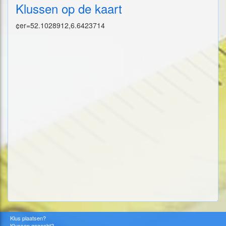
Klussen op de kaart
¢er=52.1028912,6.6423714
Klus plaatsen?
Klussen gezocht?