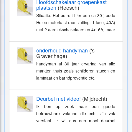
Hoofdschakelaar groepenkast
plaatsen
(Heesch)
Situatie: Het betreft hier een ca 30 j oude
Holec meterkast (aansluiting: 1 fase, 40A)
met 2 aardlekschakelaars en 4x16A, maar
zonder hoofdschakelaar. Klus: Met het
oog op evt. aansluiting...
onderhoud handyman
('s-
Gravenhage)
handyman al 30 jaar ervaring van alle
markten thuis zoals schilderen stucen en
laminaat en barndpreventie etc.
Deurbel met video!
(Mijdrecht)
Ik ben op zoek naar een goede
betrouwbare vakman die echt zijn vak
verstaat. Ik wil dus een mooi deurbel
systeem met camera en de opslag moet