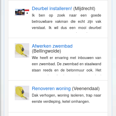
liefst op een ssd kaart zijn. Ik wil mijn
Deurbel installeren!
(Mijdrecht)
deurbel...
Ik ben op zoek naar een goede
betrouwbare vakman die echt zijn vak
verstaat. Ik wil dus een mooi deurbel
systeem met camera en de opslag moet
op een ssd kaart zijn. Uiteraard zijn de
Afwerken zwembad
tarieven...
(Bellingwolde)
Wie heeft er ervaring met inbouwen van
een zwembad. De zwembad en staalwand
staan reeds en de betonmuur ook. Het
gaat om het afwerken van het zwembad
aansluiten van pomp en zandfilter.
Renoveren woning
(Veenendaal)
Graag...
Dak verhogen, woning isoleren, trap naar
eerste verdieping, ketel omhangen.