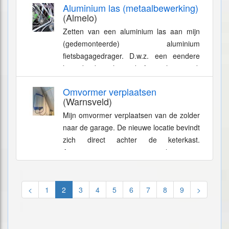
Aluminium las (metaalbewerking)
(Almelo)
Zetten van een aluminium las aan mijn
(gedemonteerde) aluminium
fietsbagagedrager. D.w.z. een eendere
lasverbinding als op de foto-achtergrond,
maar dan aan de gescheurde
Omvormer verplaatsen
lasverbinding op de...
(Warnsveld)
Mijn omvormer verplaatsen van de zolder
naar de garage. De nieuwe locatie bevindt
zich direct achter de keterkast.
Aanpassen -omvormer verplaatsen -
nieuwe kabels vanuit panelen naar
omvormer...
<
1
2
3
4
5
6
7
8
9
>