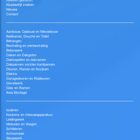
Klusbedrijf zoeken
Nieuws
Contact
Aanbouw, Opbouw en Nieuwbouw
Badkamer, Douche en Toilet
Behangen
Bestrating en sierbestrating
Betonwerk
Daken en Dakgoten
Dakkapellen en dakramen
Dakpannen vorsten kantpannen
Deuren, Ramen en Kozijnen
Elektra
Garagedeuren en Roldeuren
Gevelwerk
Glas en Ramen
Ikea Montage
Isoleren
Keukens en Inbouwapparatuur
Leidingwerk
Metselen en Voegen
Schilderen
Schoomaak
Sloopwerk