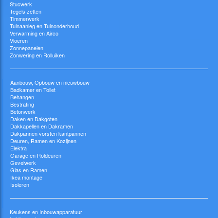
Stucwerk
Tegels zetten
Timmerwerk
Tuinaanleg en Tuinonderhoud
Verwarming en Airco
Vloeren
Zonnepanelen
Zonwering en Rolluiken
Aanbouw, Opbouw en nieuwbouw
Badkamer en Toilet
Behangen
Bestrating
Betonwerk
Daken en Dakgoten
Dakkapellen en Dakramen
Dakpannen vorsten kantpannen
Deuren, Ramen en Kozijnen
Elektra
Garage en Roldeuren
Gevelwerk
Glas en Ramen
Ikea montage
Isoleren
Keukens en Inbouwapparatuur