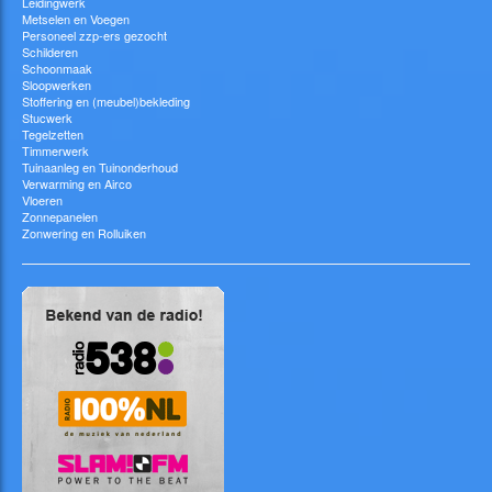
Leidingwerk
Metselen en Voegen
Personeel zzp-ers gezocht
Schilderen
Schoonmaak
Sloopwerken
Stoffering en (meubel)bekleding
Stucwerk
Tegelzetten
Timmerwerk
Tuinaanleg en Tuinonderhoud
Verwarming en Airco
Vloeren
Zonnepanelen
Zonwering en Rolluiken