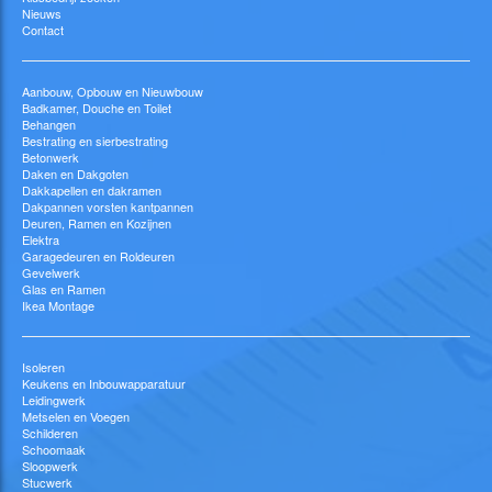
Nieuws
Contact
Aanbouw, Opbouw en Nieuwbouw
Badkamer, Douche en Toilet
Behangen
Bestrating en sierbestrating
Betonwerk
Daken en Dakgoten
Dakkapellen en dakramen
Dakpannen vorsten kantpannen
Deuren, Ramen en Kozijnen
Elektra
Garagedeuren en Roldeuren
Gevelwerk
Glas en Ramen
Ikea Montage
Isoleren
Keukens en Inbouwapparatuur
Leidingwerk
Metselen en Voegen
Schilderen
Schoomaak
Sloopwerk
Stucwerk