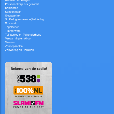
Metselen en Voegen
Personeel zzp-ers gezocht
Schilderen
Schoonmaak
Sloopwerken
Stoffering en (meubel)bekleding
Stucwerk
Tegelzetten
Timmerwerk
Tuinaanleg en Tuinonderhoud
Verwarming en Airco
Vloeren
Zonnepanelen
Zonwering en Rolluiken