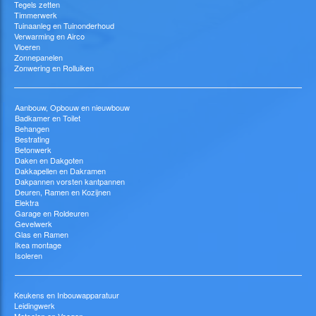
Tegels zetten
Timmerwerk
Tuinaanleg en Tuinonderhoud
Verwarming en Airco
Vloeren
Zonnepanelen
Zonwering en Rolluiken
Aanbouw, Opbouw en nieuwbouw
Badkamer en Toilet
Behangen
Bestrating
Betonwerk
Daken en Dakgoten
Dakkapellen en Dakramen
Dakpannen vorsten kantpannen
Deuren, Ramen en Kozijnen
Elektra
Garage en Roldeuren
Gevelwerk
Glas en Ramen
Ikea montage
Isoleren
Keukens en Inbouwapparatuur
Leidingwerk