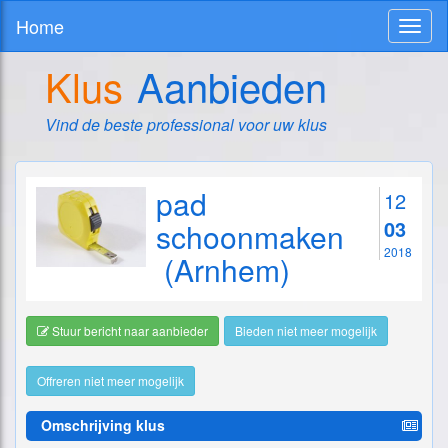
Home
Toggl
naviga
Klus
Aanbieden
Vind de beste professional voor uw klus
pad
12
03
schoonmaken
2018
(Arnhem)
Stuur bericht naar aanbieder
Bieden niet meer mogelijk
Offreren niet meer mogelijk
Omschrijving klus