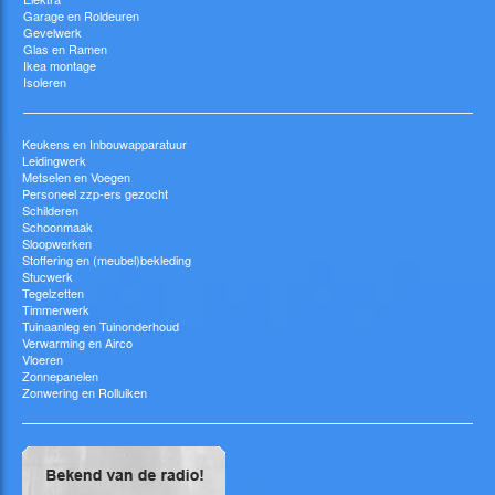
Garage en Roldeuren
Gevelwerk
Glas en Ramen
Ikea montage
Isoleren
Keukens en Inbouwapparatuur
Leidingwerk
Metselen en Voegen
Personeel zzp-ers gezocht
Schilderen
Schoonmaak
Sloopwerken
Stoffering en (meubel)bekleding
Stucwerk
Tegelzetten
Timmerwerk
Tuinaanleg en Tuinonderhoud
Verwarming en Airco
Vloeren
Zonnepanelen
Zonwering en Rolluiken