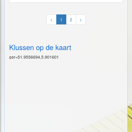
<
1
2
>
Klussen op de kaart
¢er=51.9556694,5.901601