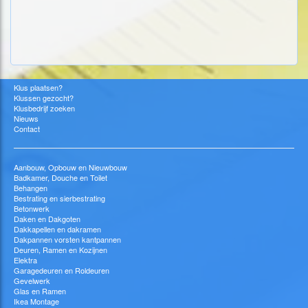
Klus plaatsen?
Klussen gezocht?
Klusbedrijf zoeken
Nieuws
Contact
Aanbouw, Opbouw en Nieuwbouw
Badkamer, Douche en Toilet
Behangen
Bestrating en sierbestrating
Betonwerk
Daken en Dakgoten
Dakkapellen en dakramen
Dakpannen vorsten kantpannen
Deuren, Ramen en Kozijnen
Elektra
Garagedeuren en Roldeuren
Gevelwerk
Glas en Ramen
Ikea Montage