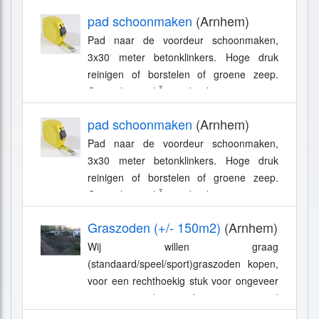
pad schoonmaken
(Arnhem)
Pad naar de voordeur schoonmaken,
3x30 meter betonklinkers. Hoge druk
reinigen of borstelen of groene zeep.
Geen chemicaliÃ«n gebruiken
pad schoonmaken
(Arnhem)
Pad naar de voordeur schoonmaken,
3x30 meter betonklinkers. Hoge druk
reinigen of borstelen of groene zeep.
Geen chemicaliÃ«n gebruiken
Graszoden (+/- 150m2)
(Arnhem)
Wij willen graag
(standaard/speel/sport)graszoden kopen,
voor een rechthoekig stuk voor ongeveer
150m2 meter (moeten het nog even goed
nameten). zie foto. Graag een offerte