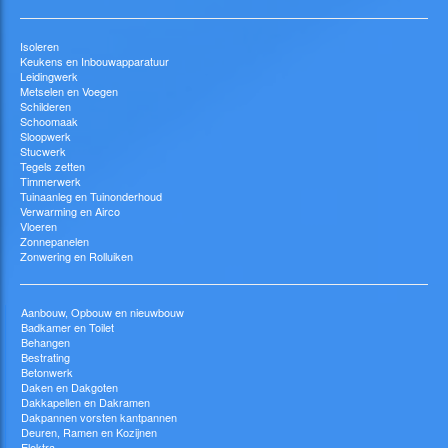
Isoleren
Keukens en Inbouwapparatuur
Leidingwerk
Metselen en Voegen
Schilderen
Schoomaak
Sloopwerk
Stucwerk
Tegels zetten
Timmerwerk
Tuinaanleg en Tuinonderhoud
Verwarming en Airco
Vloeren
Zonnepanelen
Zonwering en Rolluiken
Aanbouw, Opbouw en nieuwbouw
Badkamer en Toilet
Behangen
Bestrating
Betonwerk
Daken en Dakgoten
Dakkapellen en Dakramen
Dakpannen vorsten kantpannen
Deuren, Ramen en Kozijnen
Elektra