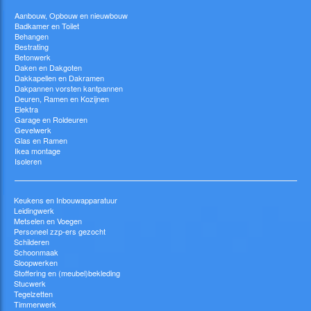
Aanbouw, Opbouw en nieuwbouw
Badkamer en Toilet
Behangen
Bestrating
Betonwerk
Daken en Dakgoten
Dakkapellen en Dakramen
Dakpannen vorsten kantpannen
Deuren, Ramen en Kozijnen
Elektra
Garage en Roldeuren
Gevelwerk
Glas en Ramen
Ikea montage
Isoleren
Keukens en Inbouwapparatuur
Leidingwerk
Metselen en Voegen
Personeel zzp-ers gezocht
Schilderen
Schoonmaak
Sloopwerken
Stoffering en (meubel)bekleding
Stucwerk
Tegelzetten
Timmerwerk