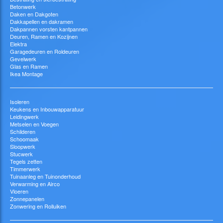
Betonwerk
Daken en Dakgoten
Dakkapellen en dakramen
Dakpannen vorsten kantpannen
Deuren, Ramen en Kozijnen
Elektra
Garagedeuren en Roldeuren
Gevelwerk
Glas en Ramen
Ikea Montage
Isoleren
Keukens en Inbouwapparatuur
Leidingwerk
Metselen en Voegen
Schilderen
Schoomaak
Sloopwerk
Stucwerk
Tegels zetten
Timmerwerk
Tuinaanleg en Tuinonderhoud
Verwarming en Airco
Vloeren
Zonnepanelen
Zonwering en Rolluiken