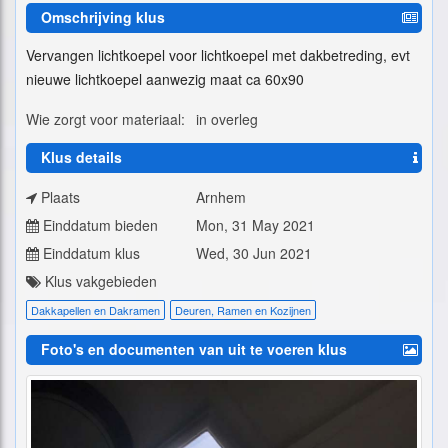
Omschrijving klus
Vervangen lichtkoepel voor lichtkoepel met dakbetreding, evt
nieuwe lichtkoepel aanwezig maat ca 60x90
Wie zorgt voor materiaal:
in overleg
Klus details
Plaats
Arnhem
Einddatum bieden
Mon, 31 May 2021
Einddatum klus
Wed, 30 Jun 2021
Klus vakgebieden
Dakkapellen en Dakramen
Deuren, Ramen en Kozijnen
Foto's en documenten van uit te voeren klus