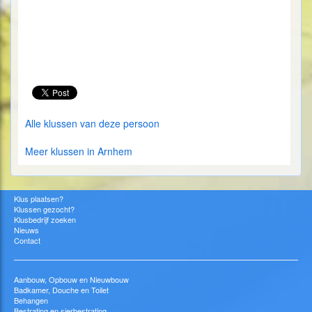
Alle klussen van deze persoon
Meer klussen in Arnhem
Klus plaatsen?
Klussen gezocht?
Klusbedrijf zoeken
Nieuws
Contact
Aanbouw, Opbouw en Nieuwbouw
Badkamer, Douche en Toilet
Behangen
Bestrating en sierbestrating